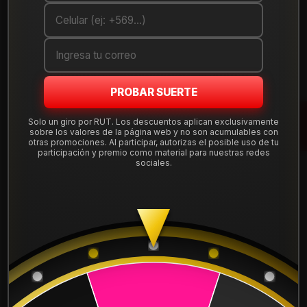
Cantidad
AGREGAR AL CARRO
COMPRAR AHORA
PROBAR SUERTE
Mostrar stock de ubicaciones
Solo un giro por RUT. Los descuentos aplican exclusivamente
sobre los valores de la página web y no son acumulables con
otras promociones. Al participar, autorizas el posible uso de tu
participación y premio como material para nuestras redes
DESCRIPCIÓN
sociales.
Llanta Aro 16X6,5 4X100 B4 Et 35 DX6656610B4.
Leer más
DETALLES
ARO:
16
APERNADURA :
4x100
PULGADAS DE
6,5"