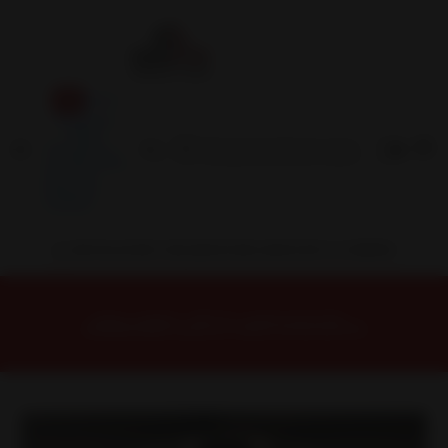
Inicio
Contacto
Blog
Términos y
Condiciones
Servicio
Estación
Central
INSTALACION Y BALANCEO INCLUIDOS EN TU COMPRA
Inicio
Llantas
ARO 16
Llantas 16 4x100
DX6656610B4 Llanta Aro 16X6,5 4X100 B4 Et 35