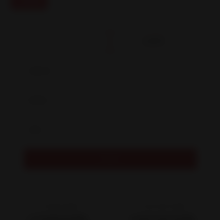
FILTROS
NEUMÁTICOS
LLANTAS
L17296860SMBS
|
HORIZON6760BM
|
Oferta
L17296860SMBS
HORIZON6760BM