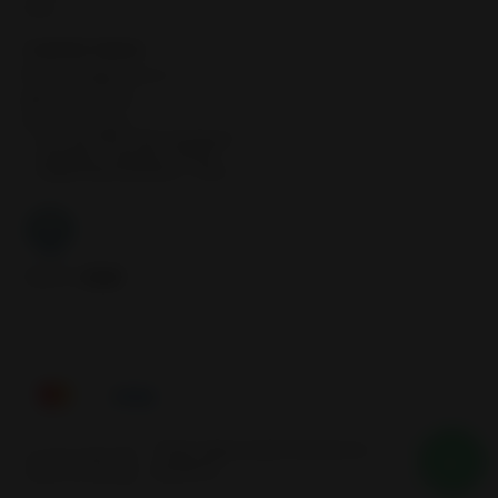
Inicio
CONTÁCTANOS
contacto@samcor.cl
56934276904
Samcor Local
Av. 5 de Abril 4454, Bodega 9
Santiago - Estación Central
Región Metropolitana - Chile
Síguenos
Tienes alguna duda? Nosotros te
2026 SAMCOR.
ayudamos
Todos los derechos reservados.
Desarrollado por Jumpseller
.