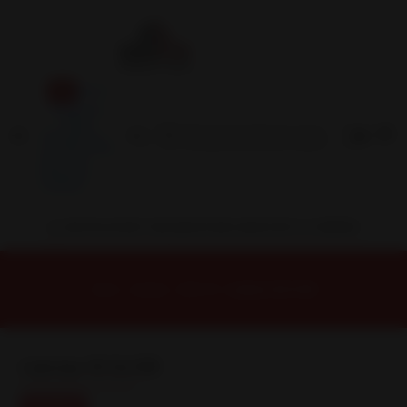
Inicio
Contacto
Blog
Términos y
Condiciones
Servicio
Estación
Central
INSTALACION Y BALANCEO INCLUIDOS EN TU COMPRA
Inicio
Llantas
ARO 16
Llantas 16 6x139
Llantas 16 6x139