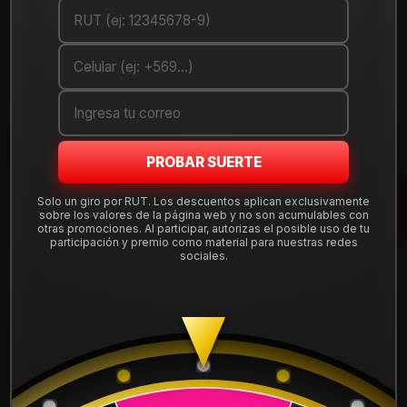
$570.000
$570.000
$610.000
$610.000
Cantidad
Cantidad
Comprar ahora
Comprar ahora
1668610660B3M5
|
BLADE6860MG
|
Oferta
1668610660B3M5
BLADE6860MG Llanta
Llanta Aro 16X10
Aro 16X8 6X139 Mg Et
PROBAR SUERTE
6X139 B3M5 Et -25
0
$560.000
$580.900
$600.000
Solo un giro por RUT. Los descuentos aplican exclusivamente
sobre los valores de la página web y no son acumulables con
otras promociones. Al participar, autorizas el posible uso de tu
Cantidad
Cantidad
participación y premio como material para nuestras redes
Comprar ahora
Comprar ahora
sociales.
BLADE6860MBMM
|
BLADE6860MB
|
BLADE6860MBMM
BLADE6860MB Llanta
Llanta Aro 16X8 6X139
Aro 16X8 6X139 Mb Et
Mbmm Et 0
0
$580.900
$580.900