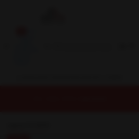
Inicio
Contacto
Blog
Términos y
Condiciones
Servicio
Estación
Central
INSTALACION Y BALANCEO INCLUIDOS EN TU COMPRA
Inicio
Llantas
ARO 19
Llanta 19 5X112
Llanta 19 5X112