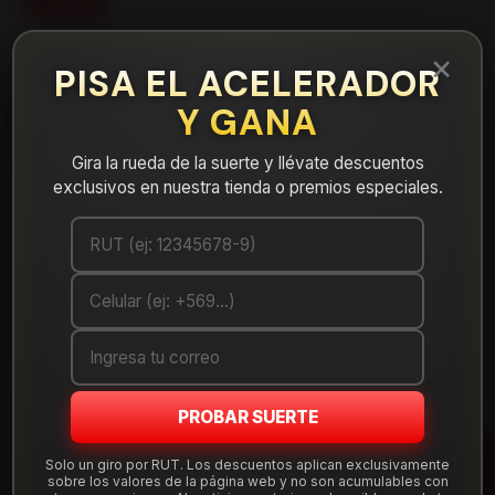
FILTROS
×
PISA EL ACELERADOR
NEUMÁTICOS
LLANTAS
Y GANA
Gira la rueda de la suerte y llévate descuentos
exclusivos en nuestra tienda o premios especiales.
PROBAR SUERTE
Solo un giro por RUT. Los descuentos aplican exclusivamente
XTX01198512MB
|
Oferta
sobre los valores de la página web y no son acumulables con
XTX01198512MB