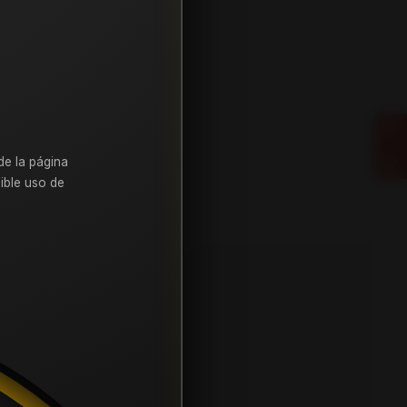
de la página
ible uso de