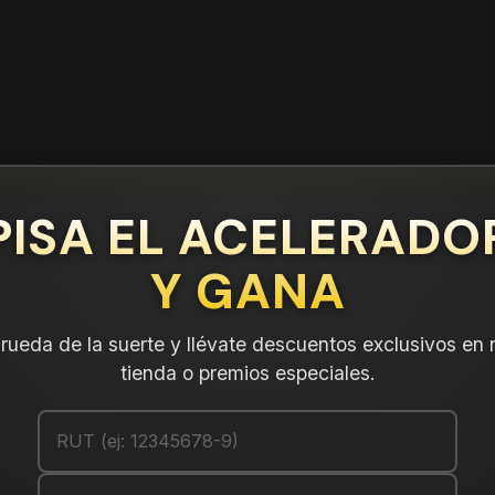
PISA EL ACELERADO
Y GANA
a rueda de la suerte y llévate descuentos exclusivos en 
tienda o premios especiales.
nte los cuales nos puedes contactar.
WhatsApp
Dirección