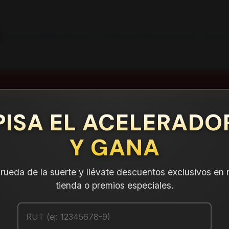
INSTALACION Y BALANCEO INCLUIDOS EN TU COMPRA
Inicio
Contacto
Blog
Términos y Condiciones
Servicio Estación Central
Inicio
Llantas
ARO 16
Llantas 16 6x114
PISA EL ACELERADO
Y GANA
a rueda de la suerte y llévate descuentos exclusivos en 
tienda o premios especiales.