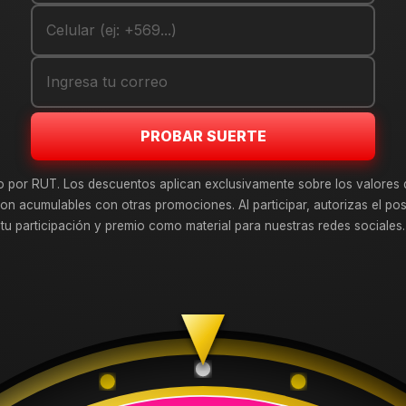
JT15467645HB
|
Oferta
7 6X114 Mb Et 0
JT15467645HB Llanta Aro 16X7.5 
Jt154 Hb Et 30
0.000
$450.000
$490.000
|
FLAM6812MB
|
Oferta
PROBAR SUERTE
X8 6X114 Mb Et 0
FLAM6812MB Llanta Aro 16X8 6X114
0
0.000
$480.000
$520.000
o por RUT. Los descuentos aplican exclusivamente sobre los valores 
on acumulables con otras promociones. Al participar, autorizas el pos
MB
|
INJE6812MB
|
tu participación y premio como material para nuestras redes sociales.
Oferta
Aro 16X8 6X114
INJE6812MB Llanta Aro 16X8 6X114 M
 0
$480.000
$520.000
0.000
DESTACADOS
Neumáticos