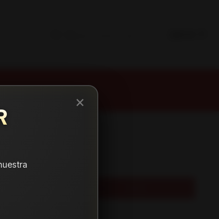
×
R
nuestra