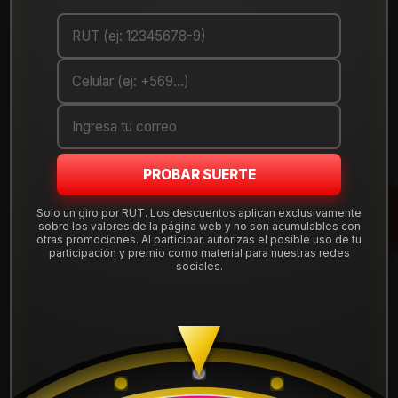
Cantidad
AGREGAR AL CARRO
COMPRAR AHORA
Debes comprar un mínimo de 1 unidades
PROBAR SUERTE
Mostrar stock de ubicaciones
Solo un giro por RUT. Los descuentos aplican exclusivamente
sobre los valores de la página web y no son acumulables con
otras promociones. Al participar, autorizas el posible uso de tu
DESCRIPCIÓN
participación y premio como material para nuestras redes
sociales.
Llanta Aro 16X8 6X139 Mbmm Et 0 BLADE6860MBMM .
Instalación, balanceo, centradores y válvulas nuevas,
incluido en tu compra.
Leer más
DETALLES