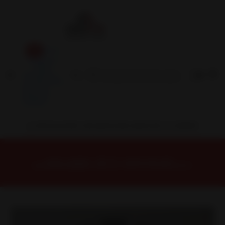
Inicio
Contacto
Blog
Términos y
Condiciones
Servicio
Estación
Central
INSTALACION Y BALANCEO INCLUIDOS EN TU COMPRA
Inicio
Llantas
ARO 16
Llantas 16 6x139
BLADE6860MBMM Llanta Aro 16X8 6X139 Mbmm Et 0