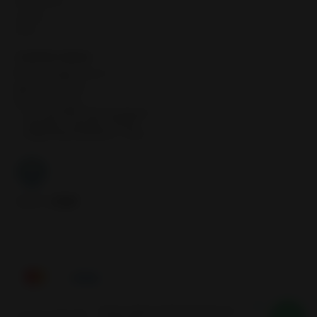
Neumáticos
Llantas
Inicio
CONTÁCTANOS
contacto@samcor.cl
56934276904
Samcor Local
Av. 5 de Abril 4454, Bodega 9
Santiago - Estación Central
Región Metropolitana - Chile
Síguenos
Tienes alguna duda? Nosotros te
2026 SAMCOR.