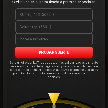
Cantidad
exclusivos en nuestra tienda o premios especiales.
AGREGAR AL CARRO
COMPRAR AHORA
Debes comprar un mínimo de 1 unidades
Mostrar stock de ubicaciones
PROBAR SUERTE
Solo un giro por RUT. Los descuentos aplican exclusivamente
DESCRIPCIÓN
sobre los valores de la página web y no son acumulables con
otras promociones. Al participar, autorizas el posible uso de tu
Llanta Aro 13X6 4X100/114 Et5 13D6036C . Instalación,
participación y premio como material para nuestras redes
balanceo, centradores y válvulas nuevas, incluido en tu
sociales.
compra.
Leer más
DETALLES
ARO:
13