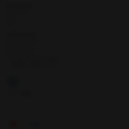
DESTACADOS
Neumáticos
Llantas
Inicio
CONTÁCTANOS
contacto@samcor.cl
56934276904
Samcor Local
Av. 5 de Abril 4454, Bodega 9
Santiago - Estación Central
Región Metropolitana - Chile
Síguenos