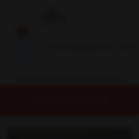
Inicio
Contacto
Blog
Términos y
Condiciones
Servicio
Estación
Central
INSTALACION Y BALANCEO INCLUIDOS EN TU COMPRA
Inicio
Llantas
ARO 13
Llantas 13 4x100
13D6036C Llanta Aro 13X6 4X100/114 Et5