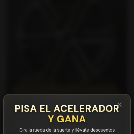
×
PISA EL ACELERADOR
|
Y GANA
13D6036C Llanta Aro 13X6 4X100/114 Et5
Gira la rueda de la suerte y llévate descuentos