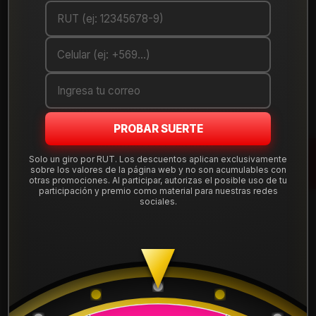
Cantidad
AGREGAR AL CARRO
COMPRAR AHORA
Debes comprar un mínimo de 1 unidades
PROBAR SUERTE
Mostrar stock de ubicaciones
Solo un giro por RUT. Los descuentos aplican exclusivamente
sobre los valores de la página web y no son acumulables con
otras promociones. Al participar, autorizas el posible uso de tu
DESCRIPCIÓN
participación y premio como material para nuestras redes
sociales.
Llanta Aro 13X6 4X100 Et 5 13D6036B . Instalación, balanceo,
centradores y válvulas nuevas, incluido en tu compra.
Leer más
DETALLES
ARO:
13