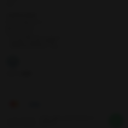
Inicio
CONTÁCTANOS
contacto@samcor.cl
56934276904
Samcor Local
Av. 5 de Abril 4454, Bodega 9
Santiago - Estación Central
Región Metropolitana - Chile
Síguenos
Tienes alguna duda? Nosotros te
2026 SAMCOR.
ayudamos
Todos los derechos reservados.
Desarrollado por Jumpseller
.