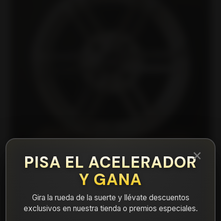
×
PISA EL ACELERADOR
Y GANA
|
13D6036B Llanta Aro 13X6 4X100 Et 5
Gira la rueda de la suerte y llévate descuentos
exclusivos en nuestra tienda o premios especiales.