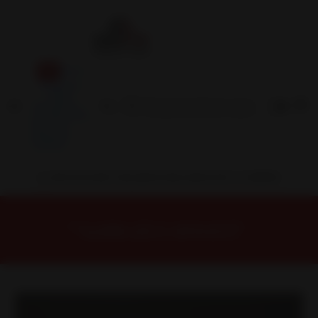
Inicio
Contacto
Blog
Términos y
Condiciones
Servicio
Estación
Central
INSTALACION Y BALANCEO INCLUIDOS EN TU COMPRA
Inicio
Llantas
ARO 13
Llantas 13 4x100
13D6036B Llanta Aro 13X6 4X100 Et 5