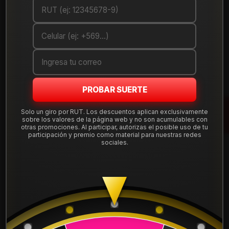
Debes comprar un mínimo de 1 unidades
Mostrar stock de ubicaciones
DESCRIPCIÓN
Llanta de aleación
aro 15
en medida 15x7", con apernadura
PROBAR SUERTE
4x100
y offset ET 35, compatible con una amplia gama de
autos que usan esta perforación. Diseño deportivo y liviano,
Solo un giro por RUT. Los descuentos aplican exclusivamente
sobre los valores de la página web y no son acumulables con
ideal para uso diario en ciudad y carretera.
otras promociones. Al participar, autorizas el posible uso de tu
participación y premio como material para nuestras redes
Tu compra incluye
instalación, balanceo, centradores y
sociales.
válvulas nuevas
, sin costos ocultos. Despachamos a todo
Chile desde nuestra tienda en Santiago.
Leer más
DETALLES
Aro:
15"
Ancho:
7"
ARO:
15
Apernadura:
4x100
Offset (ET):
35
APERNADURA :
4x100