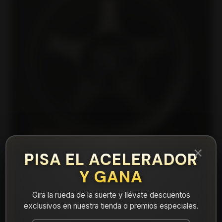
×
PISA EL ACELERADOR
Y GANA
|
55795710XGR Llanta Aro 15X7 4X100 Xgr
Gira la rueda de la suerte y llévate descuentos
Et 35
exclusivos en nuestra tienda o premios especiales.