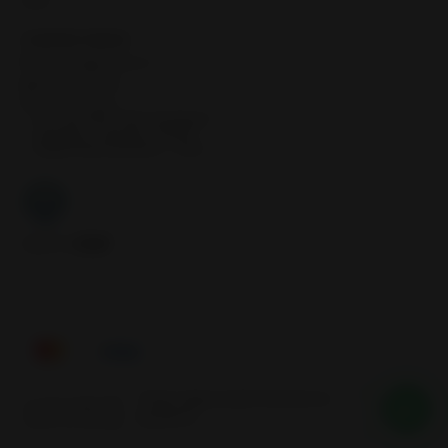
Inicio
CONTÁCTANOS
contacto@samcor.cl
56934276904
Samcor Local
Av. 5 de Abril 4454, Bodega 9
Santiago - Estación Central
Región Metropolitana - Chile
Síguenos
Tienes alguna duda? Nosotros te
2026 SAMCOR.
ayudamos
Todos los derechos reservados.
Desarrollado por Jumpseller
.