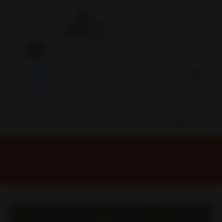
Inicio
Contacto
Blog
Términos y
Condiciones
Servicio
Estación
Central
INSTALACION Y BALANCEO INCLUIDOS EN TU COMPRA
Inicio
Llantas
ARO 15
Llantas 15 4x100
55795710XGR Llanta Aro 15X7 4X100 Xgr Et 35