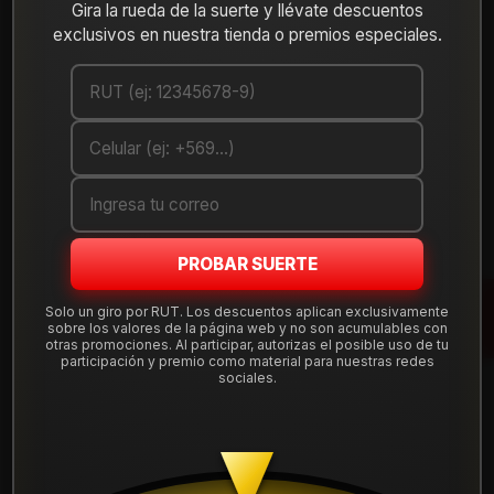
Cantidad
Gira la rueda de la suerte y llévate descuentos
exclusivos en nuestra tienda o premios especiales.
AGREGAR AL CARRO
COMPRAR AHORA
Debes comprar un mínimo de 1 unidades
Mostrar stock de ubicaciones
PROBAR SUERTE
DESCRIPCIÓN
Solo un giro por RUT. Los descuentos aplican exclusivamente
Llanta de aleación
aro 15
en medida 15x7", con apernadura
sobre los valores de la página web y no son acumulables con
otras promociones. Al participar, autorizas el posible uso de tu
6x139.7
y offset ET 15. Diseño robusto ideal para
participación y premio como material para nuestras redes
camionetas y SUV compatibles con esta perforación de 6
sociales.
pernos.
Tu compra incluye
instalación, balanceo, centradores y
válvulas nuevas
, sin costos ocultos. Despacho a todo Chile