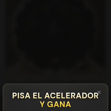
×
PISA EL ACELERADOR
|
15C1068A Llanta Aro 15X7 6X139.7 Lb Et 15
Y GANA