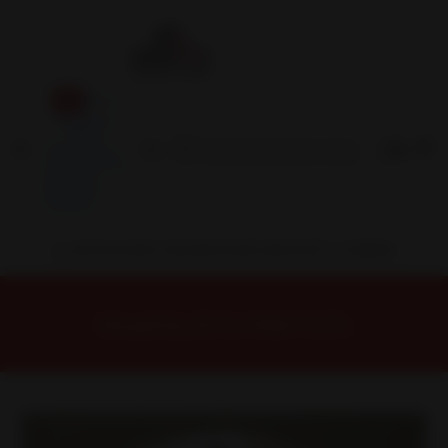
Inicio
Contacto
Blog
Términos y
Condiciones
Servicio
Estación
Central
INSTALACION Y BALANCEO INCLUIDOS EN TU COMPRA
Inicio
Llantas
ARO 15
Llantas 15 6x139
15C1068A Llanta Aro 15X7 6X139.7 Lb Et 15