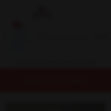
Inicio
Contacto
Blog
Términos y
Condiciones
Servicio
Estación
Central
INSTALACION Y BALANCEO INCLUIDOS EN TU COMPRA
Inicio
Llantas
ARO 15
Llantas 15 4x100
H88015710BLP Llanta Aro 15X7 4X100 Blp Et 32