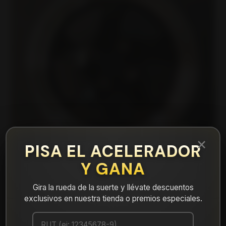
×
PISA EL ACELERADOR
Y GANA
Gira la rueda de la suerte y llévate descuentos
|
H88015710BLP Llanta Aro 15X7 4X100 Blp
exclusivos en nuestra tienda o premios especiales.
Et 32