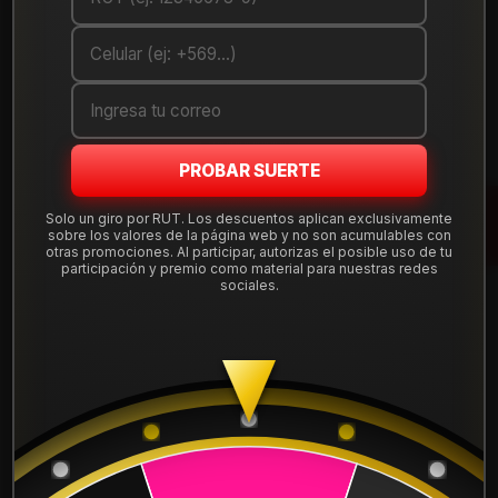
Debes comprar un mínimo de 1 unidades
Mostrar stock de ubicaciones
DESCRIPCIÓN
PROBAR SUERTE
Llanta de aleación
aro 15
en medida 15x7", con apernadura
4x100
y offset ET 32, compatible con una amplia gama de
Solo un giro por RUT. Los descuentos aplican exclusivamente
autos que usan esta perforación. Diseño deportivo y liviano,
sobre los valores de la página web y no son acumulables con
otras promociones. Al participar, autorizas el posible uso de tu
ideal para uso diario en ciudad y carretera.
participación y premio como material para nuestras redes
sociales.
Tu compra incluye
instalación, balanceo, centradores y
válvulas nuevas
, sin costos ocultos. Despachamos a todo
Chile desde nuestra tienda en Santiago.
Leer más
DETALLES
Aro:
15"
Ancho:
7"
ARO:
15
Apernadura:
4x100
Offset (ET):
32
APERNADURA :
4x100