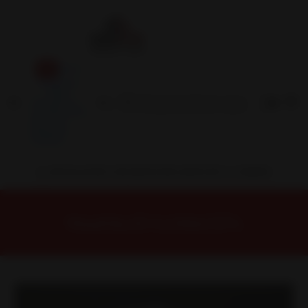
Inicio
Contacto
Blog
Términos y
Condiciones
Servicio
Estación
Central
INSTALACION Y BALANCEO INCLUIDOS EN TU COMPRA
Inicio
Llantas
ARO 17
Llantas 17 6X139
17X908A Llanta Aro 17X8.5 6X139 Ls Et -10