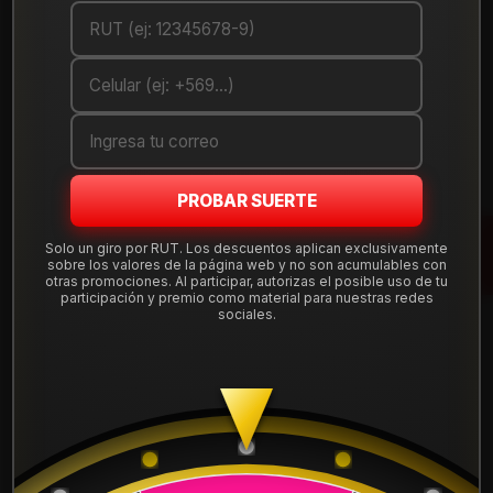
Cantidad
AGREGAR AL CARRO
COMPRAR AHORA
Debes comprar un mínimo de 1 unidades
PROBAR SUERTE
Mostrar stock de ubicaciones
Solo un giro por RUT. Los descuentos aplican exclusivamente
sobre los valores de la página web y no son acumulables con
otras promociones. Al participar, autorizas el posible uso de tu
DESCRIPCIÓN
participación y premio como material para nuestras redes
sociales.
Llanta Aro 17X8.5 6X139 Ls Et -10 . Instalación, balanceo,
centradores y válvulas nuevas, incluido en tu compra.
Leer más
DETALLES
ARO:
17