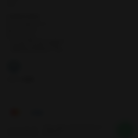
Inicio
CONTÁCTANOS
contacto@samcor.cl
56934276904
Samcor Local
Av. 5 de Abril 4454, Bodega 9
Santiago - Estación Central
Región Metropolitana - Chile
Síguenos
Tienes alguna duda? Nosotros te
2026 SAMCOR.
ayudamos
Todos los derechos reservados.
Desarrollado por Jumpseller
.