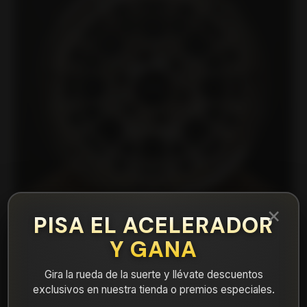
×
PISA EL ACELERADOR
Y GANA
|
17X908A Llanta Aro 17X8.5 6X139 Ls Et -10
Gira la rueda de la suerte y llévate descuentos
exclusivos en nuestra tienda o premios especiales.