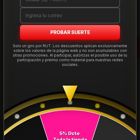
Cantidad
AGREGAR AL CARRO
PROBAR SUERTE
COMPRAR AHORA
Solo un giro por RUT. Los descuentos aplican exclusivamente
sobre los valores de la página web y no son acumulables con
Mostrar stock de ubicaciones
otras promociones. Al participar, autorizas el posible uso de tu
participación y premio como material para nuestras redes
sociales.
DESCRIPCIÓN
NEUMÁTICO 225/45R17 DUNLOP MAXX050 91W. Instalación,
balanceo y válvulas nuevas, incluido en tu compra.
Leer más
DETALLES
ANCHO:
225
5% Dcto
PERFIL:
45
Toda la tienda