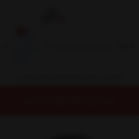
Inicio
Contacto
Blog
Términos y
Condiciones
Servicio
Estación
Central
INSTALACION Y BALANCEO INCLUIDOS EN TU COMPRA
Inicio
Neumáticos
NEUMATICOS R17
NEUMÁTICO 225/45R17 DUNLOP MAXX050 91W