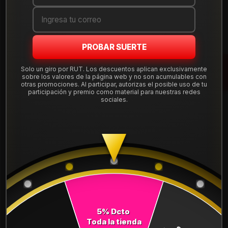
Cantidad
AGREGAR AL CARRO
PROBAR SUERTE
COMPRAR AHORA
Solo un giro por RUT. Los descuentos aplican exclusivamente
Mostrar stock de ubicaciones
sobre los valores de la página web y no son acumulables con
otras promociones. Al participar, autorizas el posible uso de tu
participación y premio como material para nuestras redes
sociales.
DESCRIPCIÓN
Neumático 215/70R16 Nexen CP521. Instalación, balanceo y
válvulas nuevas, incluido en tu compra.
Leer más
DETALLES
ANCHO:
215
PERFIL:
70
5% Dcto
Toda la tienda