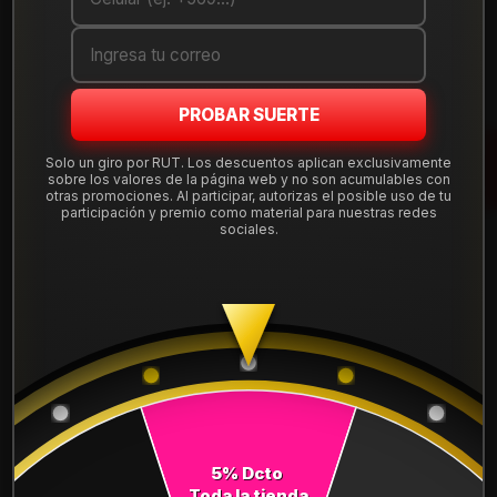
Cantidad
AGREGAR AL CARRO
PROBAR SUERTE
COMPRAR AHORA
Solo un giro por RUT. Los descuentos aplican exclusivamente
sobre los valores de la página web y no son acumulables con
Mostrar stock de ubicaciones
otras promociones. Al participar, autorizas el posible uso de tu
participación y premio como material para nuestras redes
sociales.
DESCRIPCIÓN
Neumático 205/60R16 Nexen NBLUE HD PLUS. Instalación,
balanceo y válvulas nuevas, incluido en tu compra.
Leer más
DETALLES
ANCHO:
205
5% Dcto
PERFIL:
60
Toda la tienda