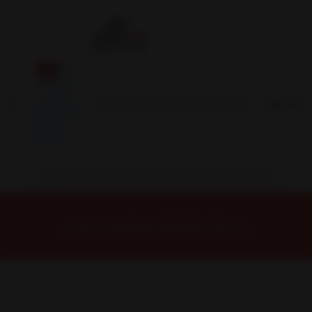
Inicio
Contacto
Blog
Términos y
Condiciones
Servicio
Estación
Central
INSTALACION Y BALANCEO INCLUIDOS EN TU COMPRA
Inicio
Neumáticos
NEUMATICOS R16
Neumático 205/60R16 Nexen NBLUE HD PLUS