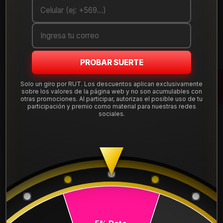
Cantidad
AGREGAR AL CARRO
COMPRAR AHORA
PROBAR SUERTE
Mostrar stock de ubicaciones
Solo un giro por RUT. Los descuentos aplican exclusivamente
sobre los valores de la página web y no son acumulables con
otras promociones. Al participar, autorizas el posible uso de tu
participación y premio como material para nuestras redes
sociales.
DESCRIPCIÓN
Llanta Aro 17X7,5 5X114 Hb Et 35 H754F77545HB.
Leer más
DETALLES
ARO:
17
APERNADURA :
5x114
PULGADAS DE
7,5"