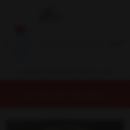
Inicio
Contacto
Blog
Términos y
Condiciones
Servicio
Estación
Central
INSTALACION Y BALANCEO INCLUIDOS EN TU COMPRA
Inicio
Llantas
ARO 17
Llantas 17 5X114
H754F77545HB Llanta Aro 17X7,5 5X114 Hb Et 35