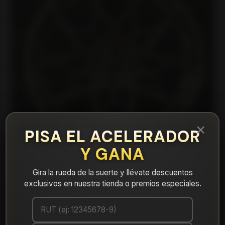
×
PISA EL ACELERADOR
Y GANA
Gira la rueda de la suerte y llévate descuentos
exclusivos en nuestra tienda o premios especiales.
|
H754F77545HB Llanta Aro 17X7,5 5X114
Hb Et 35