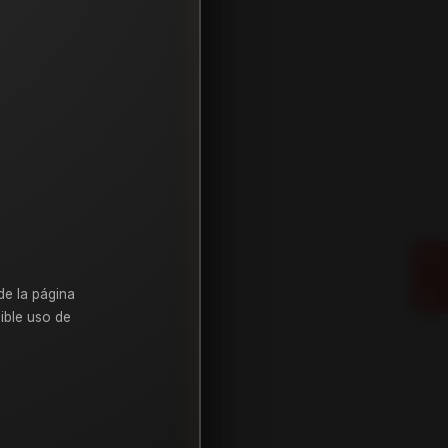
de la página
ible uso de