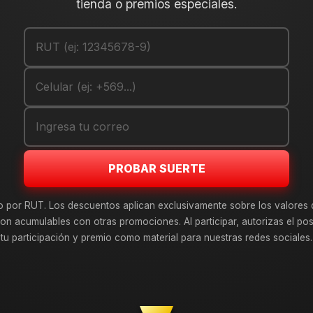
tienda o premios especiales.
PROBAR SUERTE
o por RUT. Los descuentos aplican exclusivamente sobre los valores 
on acumulables con otras promociones. Al participar, autorizas el pos
tu participación y premio como material para nuestras redes sociales.