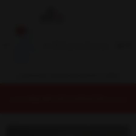
Inicio
Contacto
Blog
Términos y
Condiciones
Servicio
Estación
Central
INSTALACION Y BALANCEO INCLUIDOS EN TU COMPRA
Inicio
Llantas
ARO 14
Llantas 14 4x100
HURR461045BMUCRED Llanta Aro 14X6 4X100/114 Bmucred Et 35