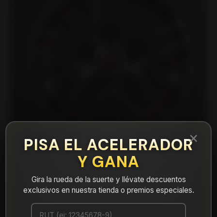
×
PISA EL ACELERADOR
Y GANA
Gira la rueda de la suerte y llévate descuentos
|
HURR461045BMUCRED Llanta Aro 14X6
exclusivos en nuestra tienda o premios especiales.
4X100/114 Bmucred Et 35