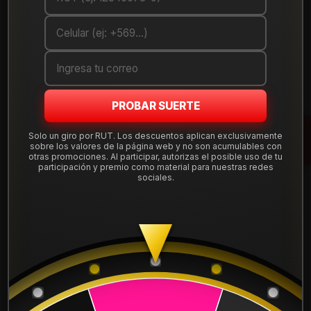
Debes comprar un mínimo de 1 unidades
Mostrar stock de ubicaciones
DESCRIPCIÓN
PROBAR SUERTE
Llanta Aro 14X6 4X100/114 Bmucred Et 35
HURR461045BMUCRED . Instalación, balanceo, centradores y
Solo un giro por RUT. Los descuentos aplican exclusivamente
sobre los valores de la página web y no son acumulables con
válvulas nuevas, incluido en tu compra.
otras promociones. Al participar, autorizas el posible uso de tu
Leer más
participación y premio como material para nuestras redes
sociales.
DETALLES
ARO:
14
APERNADURA :
4x100
APERNADURA :
4x114
PULGADAS DE
6"