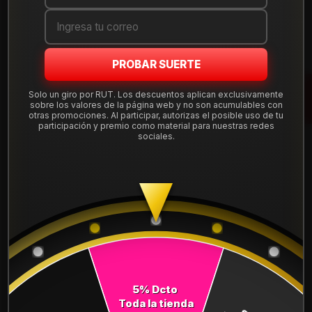
Cantidad
AGREGAR AL CARRO
PROBAR SUERTE
COMPRAR AHORA
Solo un giro por RUT. Los descuentos aplican exclusivamente
sobre los valores de la página web y no son acumulables con
otras promociones. Al participar, autorizas el posible uso de tu
Mostrar stock de ubicaciones
participación y premio como material para nuestras redes
sociales.
DESCRIPCIÓN
NEUMÁTICO 235/70R16 FALKEN CT60AS 106H
Leer más
DETALLES
ANCHO:
235
PERFIL:
70
5% Dcto
Toda la tienda
ARO:
16