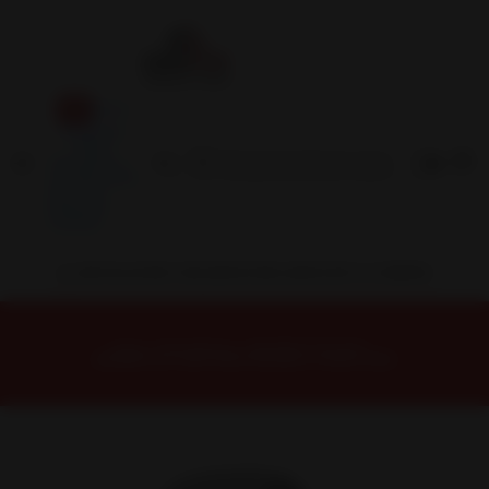
Inicio
Contacto
Blog
Términos y
Condiciones
Servicio
Estación
Central
INSTALACION Y BALANCEO INCLUIDOS EN TU COMPRA
Inicio
Neumáticos
NEUMATICOS R16
NEUMÁTICO 235/70R16 FALKEN CT60AS 106H