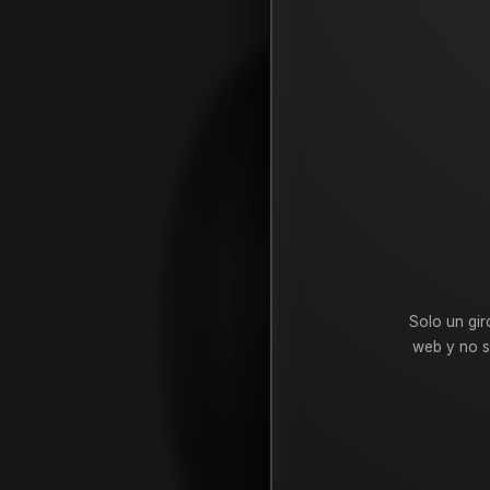
Solo un gir
web y no s