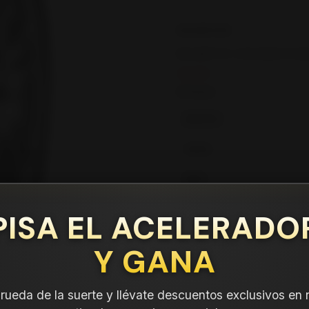
DESCRIPCIÓN
NEUMÁTICO 235/50R20 DUN
Leer más
DETALLES
ANCHO:
PERFIL:
ARO:
COMPARTE ESTE PRODUCTO
PISA EL ACELERADO
Y GANA
a rueda de la suerte y llévate descuentos exclusivos en 