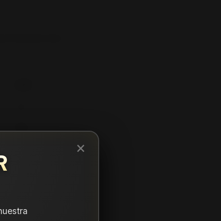
LOP MAX060 104V
235
50
20
×
R
nuestra