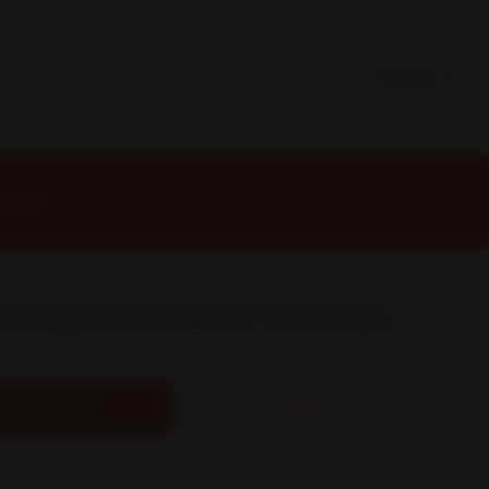
0 104V
35/50R20 DUNLOP MAX060
REGAR AL CARRO
COMPRAR AHORA
s