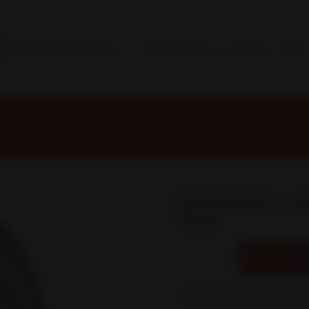
INSTALACION Y BALANCEO INCLUIDOS EN TU COMPRA
Inicio
Contacto
Blog
Términos y Condiciones
Servicio Estación Central
Neumáticos
NEUMATICOS R20
NEUMÁTICO 235/50R20 DUNLOP MAX06
|
NEUMÁTICO 2
104V
AG
Cantidad
Mostrar stock de ubicacione