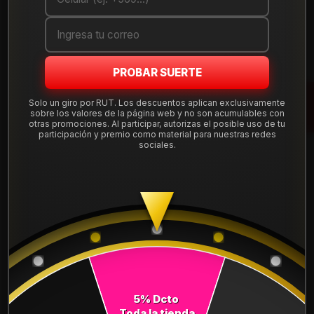
Cantidad
AGREGAR AL CARRO
PROBAR SUERTE
COMPRAR AHORA
Solo un giro por RUT. Los descuentos aplican exclusivamente
sobre los valores de la página web y no son acumulables con
Mostrar stock de ubicaciones
otras promociones. Al participar, autorizas el posible uso de tu
participación y premio como material para nuestras redes
sociales.
DESCRIPCIÓN
NEUMÁTICO 215/55R16 DUNLOP MAX060+ 97Y. Instalación,
balanceo y válvulas nuevas, incluido en tu compra.
Leer más
DETALLES
ANCHO:
215
5% Dcto
PERFIL:
55
Toda la tienda