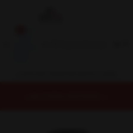
Inicio
Contacto
Blog
Términos y
Condiciones
Servicio
Estación
Central
INSTALACION Y BALANCEO INCLUIDOS EN TU COMPRA
Inicio
Neumáticos
NEUMATICOS R16
NEUMÁTICO 215/55R16 DUNLOP MAX060+ 97Y