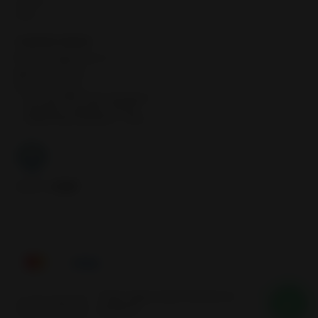
Llantas
Inicio
CONTÁCTANOS
contacto@samcor.cl
56934276904
Samcor Local
Av. 5 de Abril 4454, Bodega 9
Santiago - Estación Central
Región Metropolitana - Chile
Síguenos
Tienes alguna duda? Nosotros te
2026 SAMCOR.
ayudamos
Todos los derechos reservados.
Desarrollado por Jumpseller
.