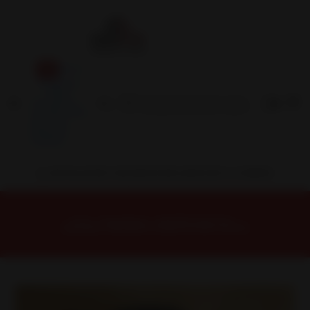
Inicio
Contacto
Blog
Términos y
Condiciones
Servicio
Estación
Central
INSTALACION Y BALANCEO INCLUIDOS EN TU COMPRA
Inicio
Neumáticos
NEUMATICOS R14
Neumático 185/60R14 SONIX ECOPRO 99 82H