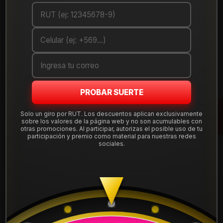
PROBAR SUERTE
|
Solo un giro por RUT. Los descuentos aplican exclusivamente
Neumático 185/60R14 SONIX ECOPRO 99
sobre los valores de la página web y no son acumulables con
82H
otras promociones. Al participar, autorizas el posible uso de tu
participación y premio como material para nuestras redes
sociales.
Mostrar stock de ubicaciones
DESCRIPCIÓN
Neumático 185/60R14 SONIX ECOPRO 99 82H . Instalación,
balanceo y válvulas nuevas, incluido en tu compra.