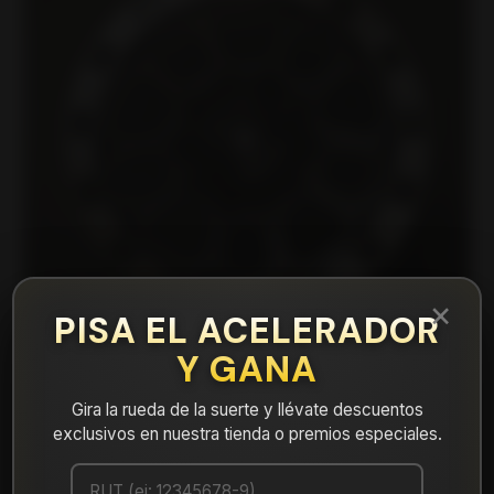
×
PISA EL ACELERADOR
Y GANA
Gira la rueda de la suerte y llévate descuentos
|
150758560B3W Llanta Aro 15X8 5X139
exclusivos en nuestra tienda o premios especiales.
B3W Et 0