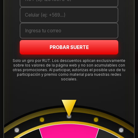
Debes comprar un mínimo de 1 unidades
Mostrar stock de ubicaciones
DESCRIPCIÓN
PROBAR SUERTE
Renueva tu vehículo con esta llanta de aleación
aro 15
,
medida 15x8" y apernadura
5x139.7
, offset ET 0. Diseño
Solo un giro por RUT. Los descuentos aplican exclusivamente
robusto ideal para camionetas y SUV compatibles con esta
sobre los valores de la página web y no son acumulables con
otras promociones. Al participar, autorizas el posible uso de tu
perforación de 5 pernos.
participación y premio como material para nuestras redes
sociales.
Tu compra incluye
instalación, balanceo, centradores y
válvulas nuevas
, sin costos ocultos. Despacho a todo Chile
desde Santiago.
Leer más
DETALLES
Aro:
15"
Ancho:
8"
ARO:
15
Apernadura:
5x139.7
Offset (ET):
0
APERNADURA :
5x139