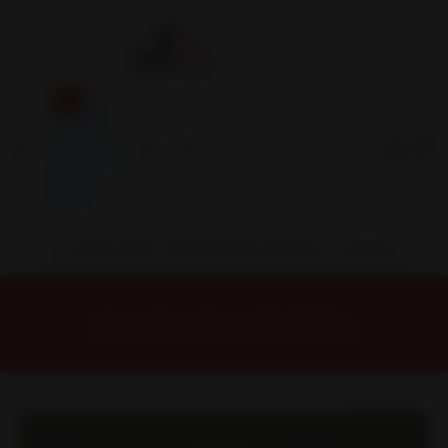
Inicio
Contacto
Blog
Términos y
Condiciones
Servicio
Estación
Central
INSTALACION Y BALANCEO INCLUIDOS EN TU COMPRA
Inicio
Llantas
ARO 15
Llantas 15 5x139
150758560B3W Llanta Aro 15X8 5X139 B3W Et 0