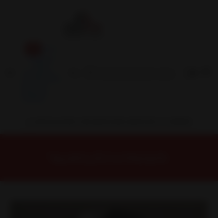
Inicio
Contacto
Blog
Términos y
Condiciones
Servicio
Estación
Central
INSTALACION Y BALANCEO INCLUIDOS EN TU COMPRA
Inicio
Llantas
ARO 14
Llantas 14 4x100
14N8147A Llanta Aro 14X7 4X100 Mb Et 5