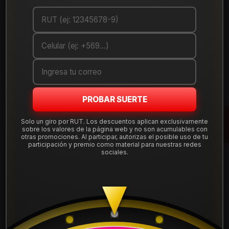
Cantidad
AGREGAR AL CARRO
COMPRAR AHORA
Debes comprar un mínimo de 1 unidades
PROBAR SUERTE
Mostrar stock de ubicaciones
Solo un giro por RUT. Los descuentos aplican exclusivamente
sobre los valores de la página web y no son acumulables con
DESCRIPCIÓN
otras promociones. Al participar, autorizas el posible uso de tu
participación y premio como material para nuestras redes
Llanta Aro 14X7 4X100 Mb Et 5 14N8147A . Instalación,
sociales.
balanceo, centradores y válvulas nuevas, incluido en tu
compra.
Leer más
DETALLES
ARO:
14