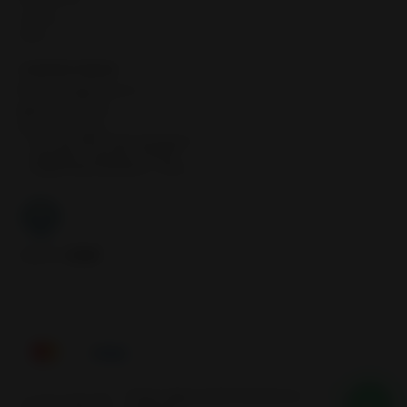
Llantas
Inicio
CONTÁCTANOS
contacto@samcor.cl
56934276904
Samcor Local
Av. 5 de Abril 4454, Bodega 9
Santiago - Estación Central
Región Metropolitana - Chile
Síguenos
Tienes alguna duda? Nosotros te
2026 SAMCOR.