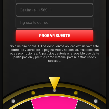
Cantidad
AGREGAR AL CARRO
COMPRAR AHORA
PROBAR SUERTE
Mostrar stock de ubicaciones
Solo un giro por RUT. Los descuentos aplican exclusivamente
sobre los valores de la página web y no son acumulables con
otras promociones. Al participar, autorizas el posible uso de tu
DESCRIPCIÓN
participación y premio como material para nuestras redes
sociales.
Llanta Aro 17X8,5 6X130 Mglmbcr Et 20
WOLF7830MGLMBCR.
Leer más
DETALLES
ARO:
17
APERNADURA :
6x130