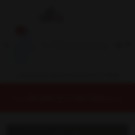
Inicio
Contacto
Blog
Términos y
Condiciones
Servicio
Estación
Central
INSTALACION Y BALANCEO INCLUIDOS EN TU COMPRA
Inicio
Llantas
ARO 17
Llantas 17 6X130
WOLF7830MGLMBCR Llanta Aro 17X8,5 6X130 Mglmbcr Et 20