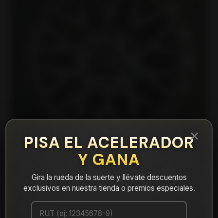
×
PISA EL ACELERADOR
Y GANA
Gira la rueda de la suerte y llévate descuentos
|
exclusivos en nuestra tienda o premios especiales.
WOLF7830MGLMBCR Llanta Aro 17X8,5
6X130 Mglmbcr Et 20