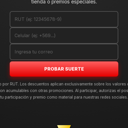
tienda o premios especiales.
PROBAR SUERTE
o por RUT. Los descuentos aplican exclusivamente sobre los valores 
on acumulables con otras promociones. Al participar, autorizas el pos
tu participación y premio como material para nuestras redes sociales.