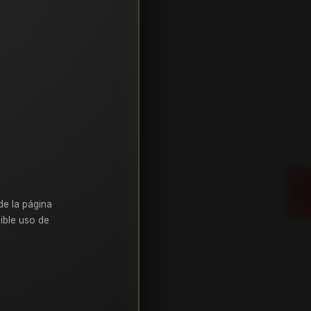
de la página
ible uso de