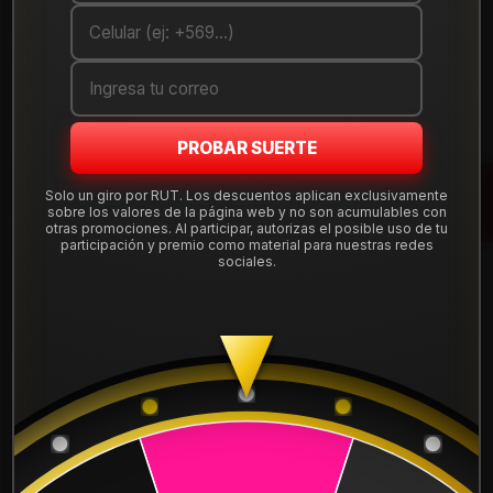
Cantidad
AGREGAR AL CARRO
COMPRAR AHORA
PROBAR SUERTE
Mostrar stock de ubicaciones
Solo un giro por RUT. Los descuentos aplican exclusivamente
sobre los valores de la página web y no son acumulables con
otras promociones. Al participar, autorizas el posible uso de tu
participación y premio como material para nuestras redes
DESCRIPCIÓN
sociales.
Llanta Aro 17X8,5 6X130 Mb Et 20 FARK7830MB.
Leer más
DETALLES
ARO:
17
APERNADURA :
6x130
PULGADAS DE
8,5"