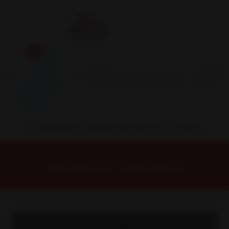
Inicio
Contacto
Blog
Términos y
Condiciones
Servicio
Estación
Central
INSTALACION Y BALANCEO INCLUIDOS EN TU COMPRA
Inicio
Llantas
ARO 17
Llantas 17 6X130
FARK7830MB Llanta Aro 17X8,5 6X130 Mb Et 20