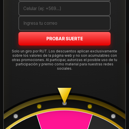
Cantidad
AGREGAR AL CARRO
COMPRAR AHORA
PROBAR SUERTE
Mostrar stock de ubicaciones
Solo un giro por RUT. Los descuentos aplican exclusivamente
sobre los valores de la página web y no son acumulables con
otras promociones. Al participar, autorizas el posible uso de tu
participación y premio como material para nuestras redes
DESCRIPCIÓN
sociales.
Llanta Aro 17X8 6X139 Mb Et 5 H3015F7860MB.
Leer más
DETALLES
ARO:
17
APERNADURA :
6x139
PULGADAS DE
8"