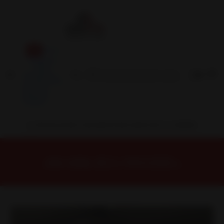
Inicio
Contacto
Blog
Términos y
Condiciones
Servicio
Estación
Central
INSTALACION Y BALANCEO INCLUIDOS EN TU COMPRA
Inicio
Llantas
ARO 17
Llantas 17 6X139
H3015F7860MB Llanta Aro 17X8 6X139 Mb Et 5