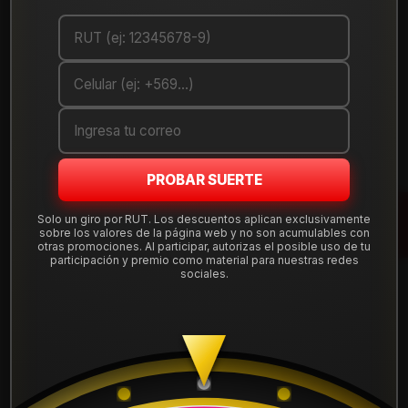
Debes comprar un mínimo de 1 unidades
Mostrar stock de ubicaciones
DESCRIPCIÓN
Llanta de aleación
aro 15
modelo Milano en acabado negro,
medida 15x8", con doble apernadura
4x100 y 4x108
y
PROBAR SUERTE
offset ET 15, compatible con una amplia gama de autos que
usan esta perforación. Diseño deportivo y liviano, ideal para
Solo un giro por RUT. Los descuentos aplican exclusivamente
sobre los valores de la página web y no son acumulables con
uso diario en ciudad y carretera.
otras promociones. Al participar, autorizas el posible uso de tu
participación y premio como material para nuestras redes
Tu compra incluye
instalación, balanceo, centradores y
sociales.
válvulas nuevas
, sin costos ocultos. Despachamos a todo
Leer más
Chile desde nuestra tienda en Santiago.
DETALLES
Aro:
15"
ARO:
15
Ancho:
8"
Apernadura:
4x100 / 4x108
APERNADURA :
4x100