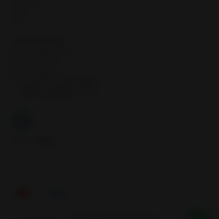
Neumáticos
Llantas
Inicio
CONTÁCTANOS
contacto@samcor.cl
56934276904
Samcor Local
Av. 5 de Abril 4454, Bodega 9
Santiago - Estación Central
Región Metropolitana - Chile
Síguenos
Tienes alguna duda? Nosotros te