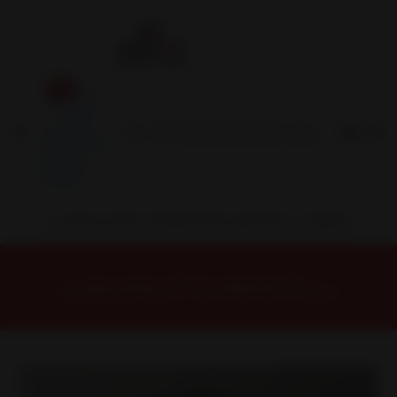
Inicio
Contacto
Blog
Términos y
Condiciones
Servicio
Estación
Central
INSTALACION Y BALANCEO INCLUIDOS EN TU COMPRA
Inicio
Llantas
ARO 15
Llantas 15 4x100
MILA581042B Llanta Aro 15X8 4X100/108 Et 15 Milano