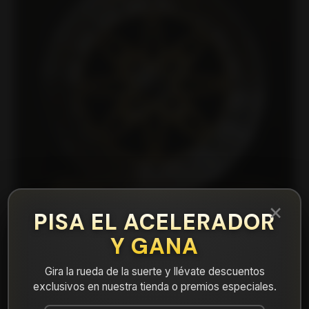
×
PISA EL ACELERADOR
Y GANA
|
L3725810G3 Llanta Aro 15X8 4X100 G3 Et
Gira la rueda de la suerte y llévate descuentos
25
exclusivos en nuestra tienda o premios especiales.