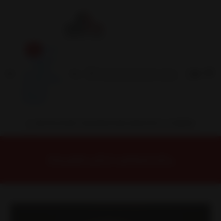
Inicio
Contacto
Blog
Términos y
Condiciones
Servicio
Estación
Central
INSTALACION Y BALANCEO INCLUIDOS EN TU COMPRA
Inicio
Llantas
ARO 15
Llantas 15 4x100
L3725810G3 Llanta Aro 15X8 4X100 G3 Et 25