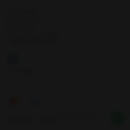
Inicio
CONTÁCTANOS
contacto@samcor.cl
56934276904
Samcor Local
Av. 5 de Abril 4454, Bodega 9
Santiago - Estación Central
Región Metropolitana - Chile
Síguenos
Tienes alguna duda? Nosotros te
2026 SAMCOR.
ayudamos
Todos los derechos reservados.
Desarrollado por Jumpseller
.