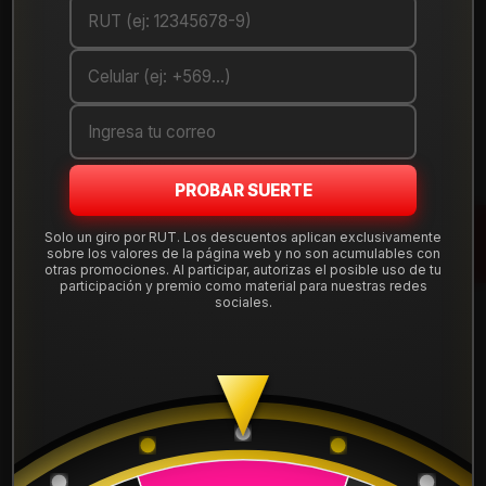
Debes comprar un mínimo de 1 unidades
Mostrar stock de ubicaciones
DESCRIPCIÓN
Renueva tu auto con esta llanta de aleación
aro 15
, medida
PROBAR SUERTE
15x8" y apernadura
4x100
, offset ET 25. Diseño deportivo y
ancho pensado para destacar en ciudad y carretera.
Solo un giro por RUT. Los descuentos aplican exclusivamente
sobre los valores de la página web y no son acumulables con
otras promociones. Al participar, autorizas el posible uso de tu
Tu compra incluye
instalación, balanceo, centradores y
participación y premio como material para nuestras redes
válvulas nuevas
, sin costos ocultos. Despacho a todo Chile
sociales.
desde Santiago.
Leer más
Aro:
15"
DETALLES
Ancho:
8"
Apernadura:
4x100
ARO:
15
Offset (ET):
25
Terminación:
G3
APERNADURA :
4x100