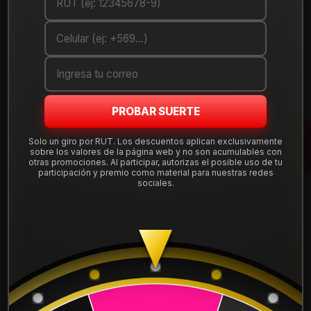
Cantidad
AGREGAR AL CARRO
COMPRAR AHORA
PROBAR SUERTE
Debes comprar un mínimo de 4 unidades
Solo un giro por RUT. Los descuentos aplican exclusivamente
sobre los valores de la página web y no son acumulables con
Mostrar stock de ubicaciones
otras promociones. Al participar, autorizas el posible uso de tu
participación y premio como material para nuestras redes
sociales.
DESCRIPCIÓN
Llanta Aro 17X9 6X130 Et -5 KICK7930MBRNZLMB.
Leer más
DETALLES
ARO:
17