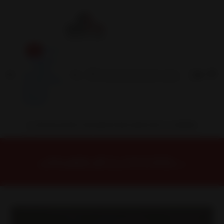
Inicio
Contacto
Blog
Términos y
Condiciones
Servicio
Estación
Central
INSTALACION Y BALANCEO INCLUIDOS EN TU COMPRA
Inicio
Llantas
ARO 17
Llantas 17 6X130
KICK7930MBRNZLMB Llanta Aro 17X9 6X130 Et -5