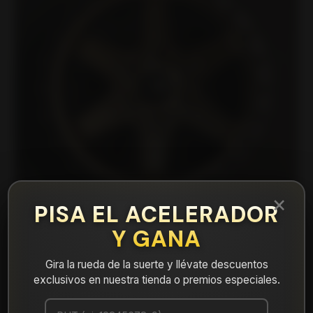
×
PISA EL ACELERADOR
Y GANA
|
Gira la rueda de la suerte y llévate descuentos
KICK7930MBRNZLMB Llanta Aro 17X9
exclusivos en nuestra tienda o premios especiales.
6X130 Et -5