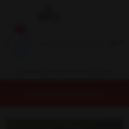
Inicio
Contacto
Blog
Términos y
Condiciones
Servicio
Estación
Central
INSTALACION Y BALANCEO INCLUIDOS EN TU COMPRA
Inicio
Llantas
ARO 20
Llantas 20 6X139
H887D2860MB Llanta Aro 20X8.5 6X139 Mb Et 25