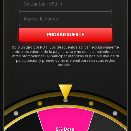
Debes comprar un mínimo de 1 unidades
Mostrar stock de ubicaciones
PROBAR SUERTE
DESCRIPCIÓN
Solo un giro por RUT. Los descuentos aplican exclusivamente
Llanta Aro 20X8.5 6X139 Mb Et 25 . Instalación, balanceo,
sobre los valores de la página web y no son acumulables con
centradores y válvulas nuevas, incluido en tu compra.
otras promociones. Al participar, autorizas el posible uso de tu
participación y premio como material para nuestras redes
Leer más
sociales.
DETALLES
ARO:
20
APERNADURA :
6x139
PULGADAS DE
8.5"
ANCHO:
Precio x set:
$700.000
5% Dcto