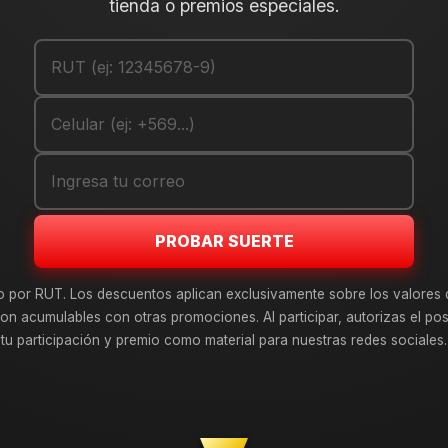
tienda o premios especiales.
PROBAR SUERTE
o por RUT. Los descuentos aplican exclusivamente sobre los valores 
on acumulables con otras promociones. Al participar, autorizas el pos
tu participación y premio como material para nuestras redes sociales.