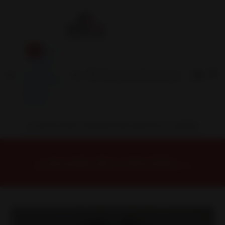
Inicio
Contacto
Blog
Términos y
Condiciones
Servicio
Estación
Central
INSTALACION Y BALANCEO INCLUIDOS EN TU COMPRA
Inicio
Llantas
ARO 17
Llantas 17 5X130
FBX20379530B1W Llanta Aro 17X9 5X130 B1W Et -12