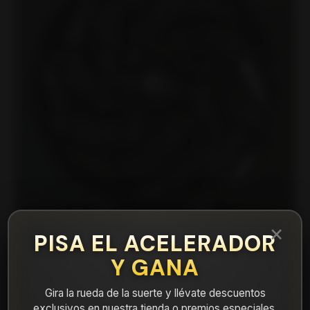
×
PISA EL ACELERADOR
Y GANA
|
FBX20379530B1W Llanta Aro 17X9 5X130
B1W Et -12
Gira la rueda de la suerte y llévate descuentos
exclusivos en nuestra tienda o premios especiales.