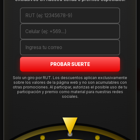
Cantidad
AGREGAR AL CARRO
COMPRAR AHORA
Debes comprar un mínimo de 1 unidades
PROBAR SUERTE
Mostrar stock de ubicaciones
Solo un giro por RUT. Los descuentos aplican exclusivamente
sobre los valores de la página web y no son acumulables con
otras promociones. Al participar, autorizas el posible uso de tu
DESCRIPCIÓN
participación y premio como material para nuestras redes
sociales.
Llanta Aro 17X9 5X130 B1W Et -12 FBX20379530B1W .
Instalación, balanceo, centradores y válvulas nuevas,
incluido en tu compra.
Leer más
DETALLES