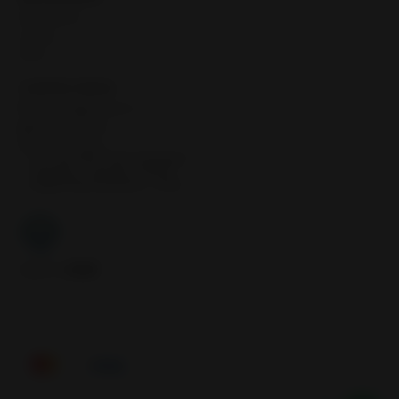
Neumáticos
Llantas
Inicio
CONTÁCTANOS
contacto@samcor.cl
56934276904
Samcor Local
Av. 5 de Abril 4454, Bodega 9
Santiago - Estación Central
Región Metropolitana - Chile
Síguenos