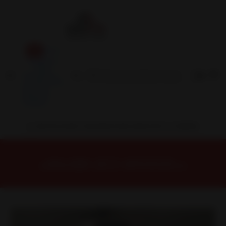
Inicio
Contacto
Blog
Términos y
Condiciones
Servicio
Estación
Central
INSTALACION Y BALANCEO INCLUIDOS EN TU COMPRA
Inicio
Llantas
ARO 18
Llantas 18 5x100
DX38188510BMF Llanta Aro 18X8 5X100 Bmf Et 35