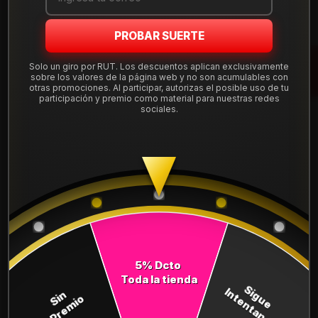
Mostrar stock de ubicaciones
PROBAR SUERTE
DESCRIPCIÓN
Solo un giro por RUT. Los descuentos aplican exclusivamente
sobre los valores de la página web y no son acumulables con
Llanta Aro 18X8 5X100 Bmf Et 35 DX38188510BMF.
otras promociones. Al participar, autorizas el posible uso de tu
participación y premio como material para nuestras redes
Leer más
sociales.
DETALLES
ARO:
18
APERNADURA :
5x100
PULGADAS DE
8"
ANCHO:
ET:
35
5% Dcto
Toda la tienda
Sigue
COMPARTE ESTE PRODUCTO
Intentando
Sin
Premio