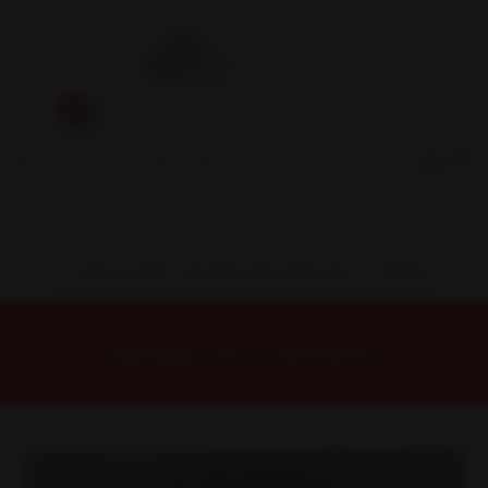
Inicio
Contacto
Blog
Términos y
Condiciones
Servicio
Estación
Central
INSTALACION Y BALANCEO INCLUIDOS EN TU COMPRA
Inicio
Llantas
ARO 18
Llantas 18 5X108
62088542BMF Llanta Aro 18X8 5X108 Et 40