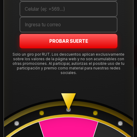
Cantidad
AGREGAR AL CARRO
COMPRAR AHORA
PROBAR SUERTE
Mostrar stock de ubicaciones
Solo un giro por RUT. Los descuentos aplican exclusivamente
sobre los valores de la página web y no son acumulables con
otras promociones. Al participar, autorizas el posible uso de tu
participación y premio como material para nuestras redes
DESCRIPCIÓN
sociales.
Llanta Aro 18X8 5X108 Et 40 62088542BMF.
Leer más
DETALLES
ARO:
18
APERNADURA :
5x108
PULGADAS DE
8"