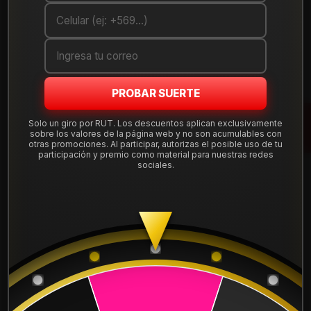
Cantidad
AGREGAR AL CARRO
COMPRAR AHORA
PROBAR SUERTE
Mostrar stock de ubicaciones
Solo un giro por RUT. Los descuentos aplican exclusivamente
sobre los valores de la página web y no son acumulables con
otras promociones. Al participar, autorizas el posible uso de tu
participación y premio como material para nuestras redes
DESCRIPCIÓN
sociales.
Llanta Aro 15X7 4X100 B1M5 Et 30 DX1335742B1M5.
Leer más
DETALLES
ARO:
15
APERNADURA :
4x100
PULGADAS DE
7"