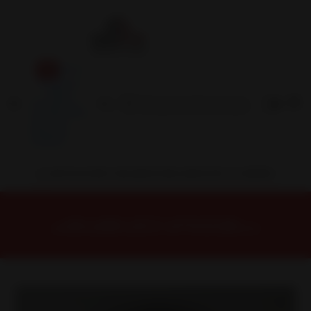
Inicio
Contacto
Blog
Términos y
Condiciones
Servicio
Estación
Central
INSTALACION Y BALANCEO INCLUIDOS EN TU COMPRA
Inicio
Llantas
ARO 15
Llantas 15 4x100
DX1335742B1M5 Llanta Aro 15X7 4X100 B1M5 Et 30