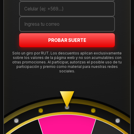
Cantidad
AGREGAR AL CARRO
COMPRAR AHORA
PROBAR SUERTE
Mostrar stock de ubicaciones
Solo un giro por RUT. Los descuentos aplican exclusivamente
sobre los valores de la página web y no son acumulables con
otras promociones. Al participar, autorizas el posible uso de tu
participación y premio como material para nuestras redes
DESCRIPCIÓN
sociales.
Llanta Aro 15X7 4X100 W1 Et 35 DX1375710W1.
Leer más
DETALLES
ARO:
15
APERNADURA :
4x100
PULGADAS DE
7"