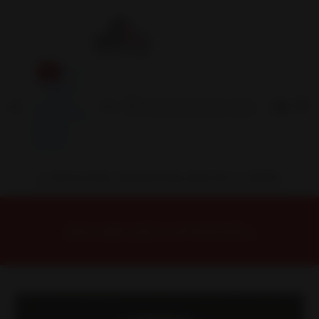
Inicio
Contacto
Blog
Términos y
Condiciones
Servicio
Estación
Central
INSTALACION Y BALANCEO INCLUIDOS EN TU COMPRA
Inicio
Llantas
ARO 15
Llantas 15 4x100
DX1375710W1 Llanta Aro 15X7 4X100 W1 Et 35