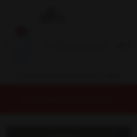
Inicio
Contacto
Blog
Términos y
Condiciones
Servicio
Estación
Central
INSTALACION Y BALANCEO INCLUIDOS EN TU COMPRA
Inicio
Llantas
ARO 15
Llantas 15 4x108
CITROEN53795642GM Llanta Aro 15X6 4X108 Gm Et 25