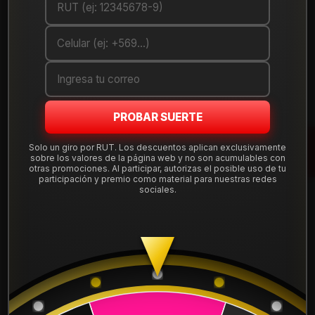
Debes comprar un mínimo de 1 unidades
Mostrar stock de ubicaciones
DESCRIPCIÓN
PROBAR SUERTE
Llanta deportiva
aro 15
en medida 15x6", apernadura
4x108
y ET 25, en color gunmetal. Combina diseño y durabilidad
Solo un giro por RUT. Los descuentos aplican exclusivamente
para vehículos compatibles con esta perforación.
sobre los valores de la página web y no son acumulables con
otras promociones. Al participar, autorizas el posible uso de tu
Incluye
instalación, balanceo, centradores y válvulas
participación y premio como material para nuestras redes
sociales.
nuevas
. Envío a todo Chile desde nuestra tienda en
Santiago, compra 100% segura.
Leer más
Aro:
15"
DETALLES
Ancho:
6"
Apernadura:
4x108
ARO:
15
Offset (ET):
25
Color:
Gunmetal
APERNADURA :
4x108