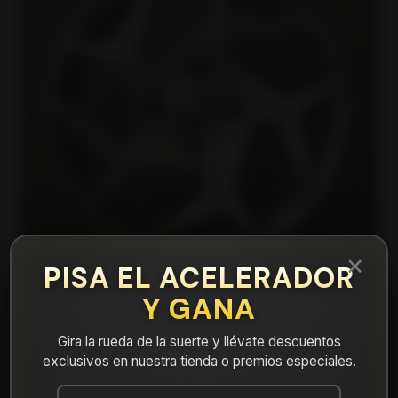
×
PISA EL ACELERADOR
Y GANA
|
Gira la rueda de la suerte y llévate descuentos
CITROEN53795642GM Llanta Aro 15X6
exclusivos en nuestra tienda o premios especiales.
4X108 Gm Et 25