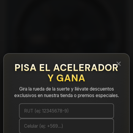
×
PISA EL ACELERADOR
Y GANA
Gira la rueda de la suerte y llévate descuentos
exclusivos en nuestra tienda o premios especiales.
|
ARES6751045MBLM Llanta Aro 16X7
5X100/114 Mblm Et 35