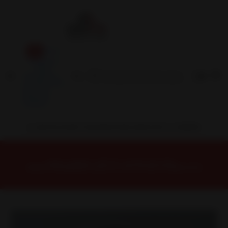
Inicio
Contacto
Blog
Términos y
Condiciones
Servicio
Estación
Central
INSTALACION Y BALANCEO INCLUIDOS EN TU COMPRA
Inicio
Llantas
ARO 16
Llantas 16 5x100
ARES6751045MBLM Llanta Aro 16X7 5X100/114 Mblm Et 35