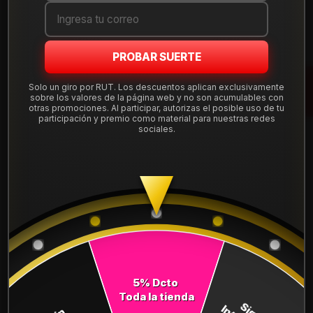
Mostrar stock de ubicaciones
PROBAR SUERTE
DESCRIPCIÓN
Llanta Aro 16X7 5X100/114 Mblm Et 35 ARES6751045MBLM.
Solo un giro por RUT. Los descuentos aplican exclusivamente
sobre los valores de la página web y no son acumulables con
Leer más
otras promociones. Al participar, autorizas el posible uso de tu
participación y premio como material para nuestras redes
DETALLES
sociales.
ARO:
16
APERNADURA :
5x100
APERNADURA :
5x114
PULGADAS DE
7"
ANCHO:
5% Dcto
ET:
35
Toda la tienda