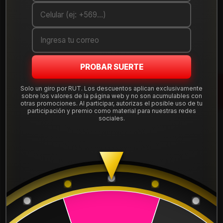
Cantidad
AGREGAR AL CARRO
COMPRAR AHORA
PROBAR SUERTE
Mostrar stock de ubicaciones
Solo un giro por RUT. Los descuentos aplican exclusivamente
sobre los valores de la página web y no son acumulables con
otras promociones. Al participar, autorizas el posible uso de tu
participación y premio como material para nuestras redes
DESCRIPCIÓN
sociales.
Llanta Aro 16X7 5X114 Mg Et 35 ORIG67545MG.
Leer más
DETALLES
ARO:
16
APERNADURA :
5x114
PULGADAS DE
7"