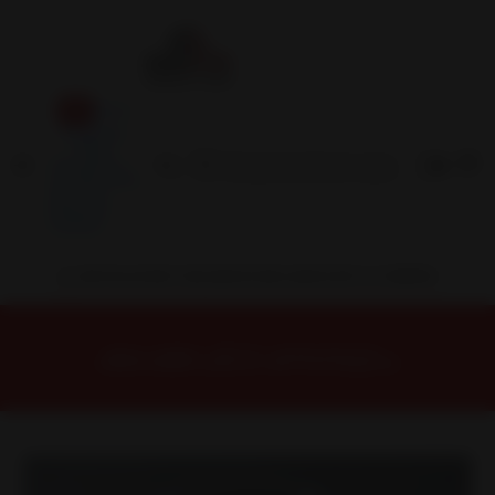
Inicio
Contacto
Blog
Términos y
Condiciones
Servicio
Estación
Central
INSTALACION Y BALANCEO INCLUIDOS EN TU COMPRA
Inicio
Llantas
ARO 16
Llantas 16 5x114
ORIG67545MG Llanta Aro 16X7 5X114 Mg Et 35