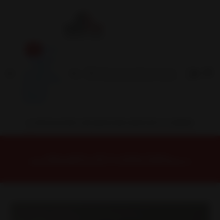
Inicio
Contacto
Blog
Términos y
Condiciones
Servicio
Estación
Central
INSTALACION Y BALANCEO INCLUIDOS EN TU COMPRA
Inicio
Llantas
ARO 17
Llantas 17 5X130
609879530B1M5 Llanta Aro 17X9 5X130 6098 B1M5 Et 0