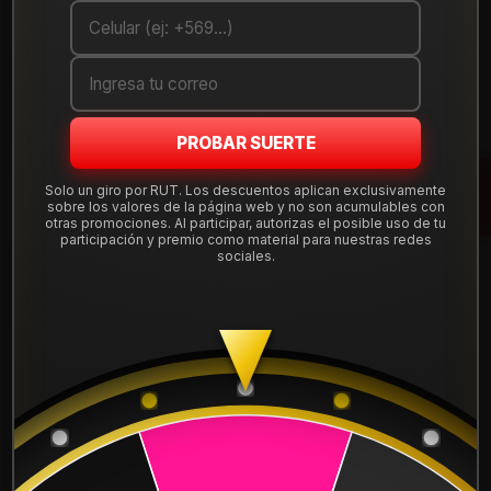
Debes comprar un mínimo de 1 unidades
Mostrar stock de ubicaciones
PROBAR SUERTE
DESCRIPCIÓN
Llanta Aro 17X9 5X130 6098 B1M5 Et 0 KS-6098 . Instalación,
Solo un giro por RUT. Los descuentos aplican exclusivamente
sobre los valores de la página web y no son acumulables con
balanceo, centradores y válvulas nuevas, incluido en tu
otras promociones. Al participar, autorizas el posible uso de tu
compra.
participación y premio como material para nuestras redes
sociales.
Leer más
DETALLES
ARO:
17
APERNADURA :
5x130
PULGADAS DE
9"
ANCHO: