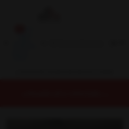
Inicio
Contacto
Blog
Términos y
Condiciones
Servicio
Estación
Central
INSTALACION Y BALANCEO INCLUIDOS EN TU COMPRA
Inicio
Llantas
ARO 17
Llantas 17 5x139
X13079539B1M5 Llanta Aro 17X9 5X139 B1M5 Et -12