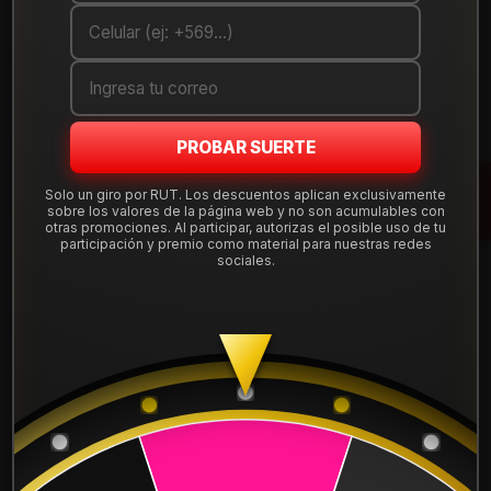
Cantidad
AGREGAR AL CARRO
COMPRAR AHORA
PROBAR SUERTE
Mostrar stock de ubicaciones
Solo un giro por RUT. Los descuentos aplican exclusivamente
sobre los valores de la página web y no son acumulables con
otras promociones. Al participar, autorizas el posible uso de tu
participación y premio como material para nuestras redes
DESCRIPCIÓN
sociales.
Llanta Aro 17X9 5X139 B1M5 Et -12 X13079539B1M5.
Leer más
DETALLES
ARO:
17
APERNADURA :
5x139
PULGADAS DE
9"