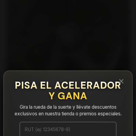
×
PISA EL ACELERADOR
Y GANA
Gira la rueda de la suerte y llévate descuentos
exclusivos en nuestra tienda o premios especiales.
|
X13079539B1M5 Llanta Aro 17X9 5X139
B1M5 Et -12