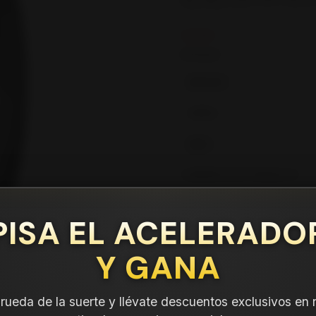
en tu compra.
Leer más
DETALLES
ANCHO:
PERFIL:
ARO:
COMPARTE ESTE PRODUCTO
PISA EL ACELERADO
Y GANA
a rueda de la suerte y llévate descuentos exclusivos en 