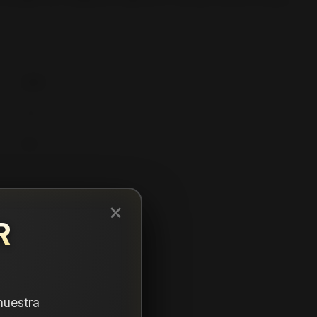
285
70
17
×
R
nuestra