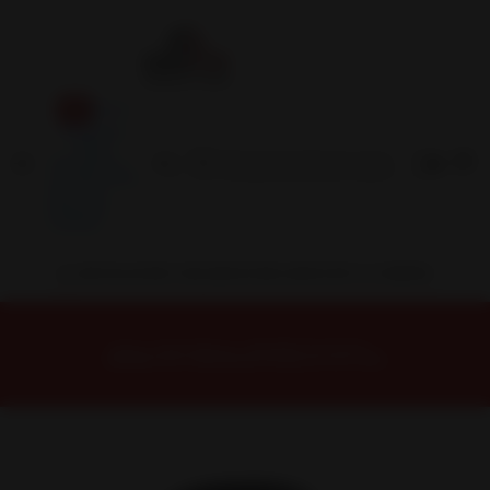
Inicio
Contacto
Blog
Términos y
Condiciones
Servicio
Estación
Central
INSTALACION Y BALANCEO INCLUIDOS EN TU COMPRA
Inicio
Neumáticos
NEUMATICOS R20
NEUMÁTICO 285/50R20 DUNLOP AT5 112H