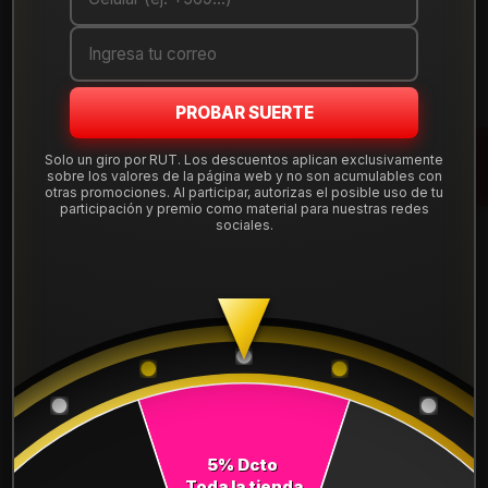
Cantidad
AGREGAR AL CARRO
PROBAR SUERTE
COMPRAR AHORA
Solo un giro por RUT. Los descuentos aplican exclusivamente
sobre los valores de la página web y no son acumulables con
Mostrar stock de ubicaciones
otras promociones. Al participar, autorizas el posible uso de tu
participación y premio como material para nuestras redes
sociales.
DESCRIPCIÓN
NEUMÁTICO 285/50R20 DUNLOP AT5 112H. Instalación,
balanceo y válvulas nuevas, incluido en tu compra.
Leer más
DETALLES
ANCHO:
285
5% Dcto
PERFIL:
50
Toda la tienda