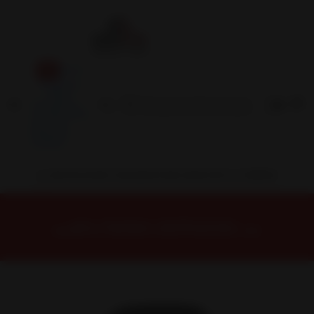
Inicio
Contacto
Blog
Términos y
Condiciones
Servicio
Estación
Central
INSTALACION Y BALANCEO INCLUIDOS EN TU COMPRA
Inicio
Neumáticos
NEUMATICOS R21
NEUMÁTICO 285/35R21 DUNLOP MAXX050+ 105Y