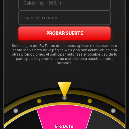
Cantidad
AGREGAR AL CARRO
PROBAR SUERTE
COMPRAR AHORA
Solo un giro por RUT. Los descuentos aplican exclusivamente
Mostrar stock de ubicaciones
sobre los valores de la página web y no son acumulables con
otras promociones. Al participar, autorizas el posible uso de tu
participación y premio como material para nuestras redes
sociales.
DESCRIPCIÓN
NEUMÁTICO 285/35R21 DUNLOP MAXX050+ 105Y.
Instalación, balanceo y válvulas nuevas, incluido en tu
compra.
Leer más
DETALLES
ANCHO:
285
5% Dcto