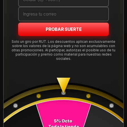
Cantidad
AGREGAR AL CARRO
PROBAR SUERTE
COMPRAR AHORA
Solo un giro por RUT. Los descuentos aplican exclusivamente
sobre los valores de la página web y no son acumulables con
Mostrar stock de ubicaciones
otras promociones. Al participar, autorizas el posible uso de tu
participación y premio como material para nuestras redes
sociales.
DESCRIPCIÓN
NEUMÁTICO 275/50R20 FALKEN CT60AS 109H. Instalación,
balanceo y válvulas nuevas, incluido en tu compra.
Leer más
DETALLES
ANCHO:
275
5% Dcto
PERFIL:
50
Toda la tienda