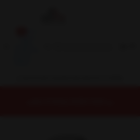
Inicio
Contacto
Blog
Términos y
Condiciones
Servicio
Estación
Central
INSTALACION Y BALANCEO INCLUIDOS EN TU COMPRA
Inicio
Neumáticos
NEUMATICOS R20
NEUMÁTICO 275/50R20 FALKEN CT60AS 109H