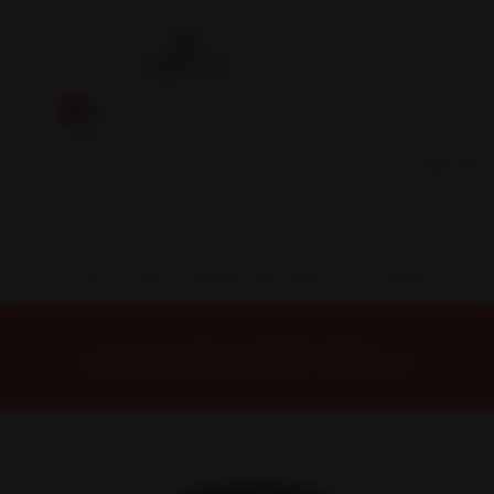
Inicio
Contacto
Blog
Términos y
Condiciones
Servicio
Estación
Central
INSTALACION Y BALANCEO INCLUIDOS EN TU COMPRA
Inicio
Neumáticos
NEUMATICOS R20
NEUMÁTICO 275/35R20 MAX060+ JAP Dunlop102