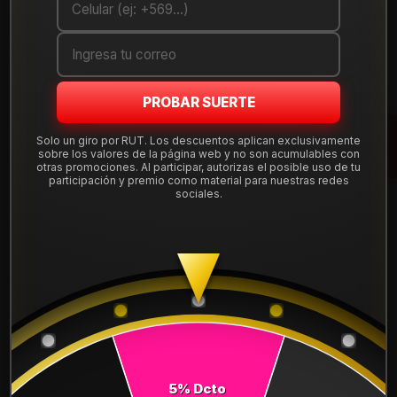
Cantidad
AGREGAR AL CARRO
PROBAR SUERTE
COMPRAR AHORA
Solo un giro por RUT. Los descuentos aplican exclusivamente
Mostrar stock de ubicaciones
sobre los valores de la página web y no son acumulables con
otras promociones. Al participar, autorizas el posible uso de tu
participación y premio como material para nuestras redes
sociales.
DESCRIPCIÓN
NEUMÁTICO 275/35R20 MAX060+ JAP Dunlop102.
Instalación, balanceo y válvulas nuevas, incluido en tu
compra.
Leer más
DETALLES
ANCHO:
275
5% Dcto