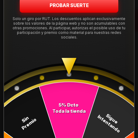
PROBAR SUERTE
DESCRIPCIÓN
Solo un giro por RUT. Los descuentos aplican exclusivamente
sobre los valores de la página web y no son acumulables con
otras promociones. Al participar, autorizas el posible uso de tu
Neumático 265/65R17 Nexen AT PRO. Instalación, balanceo y
participación y premio como material para nuestras redes
válvulas nuevas, incluido en tu compra.
sociales.
Leer más
DETALLES
ANCHO:
265
PERFIL:
65
ARO:
17
5% Dcto
COMPARTE ESTE PRODUCTO
Toda la tienda
Sigue
Intentando
Sin
Premio