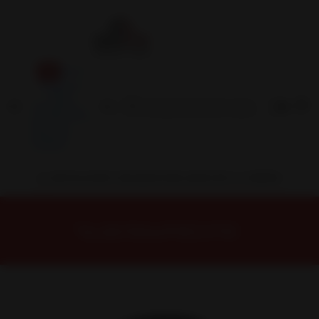
Inicio
Contacto
Blog
Términos y
Condiciones
Servicio
Estación
Central
INSTALACION Y BALANCEO INCLUIDOS EN TU COMPRA
Inicio
Neumáticos
NEUMATICOS R17
Neumático 265/65R17 Nexen AT PRO