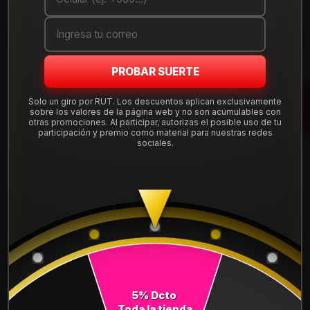
Cantidad
AGREGAR AL CARRO
PROBAR SUERTE
COMPRAR AHORA
Solo un giro por RUT. Los descuentos aplican exclusivamente
sobre los valores de la página web y no son acumulables con
Mostrar stock de ubicaciones
otras promociones. Al participar, autorizas el posible uso de tu
participación y premio como material para nuestras redes
sociales.
DESCRIPCIÓN
NEUMÁTICO 265/50R20 DUNLOP AT5 111H. Instalación,
balanceo y válvulas nuevas, incluido en tu compra.
Leer más
DETALLES
ANCHO:
265
5% Dcto
PERFIL:
50
Toda la tienda