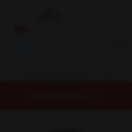
Inicio
Contacto
Blog
Términos y
Condiciones
Servicio
Estación
Central
INSTALACION Y BALANCEO INCLUIDOS EN TU COMPRA
Inicio
Neumáticos
NEUMATICOS R20
NEUMÁTICO 265/50R20 DUNLOP AT5 111H